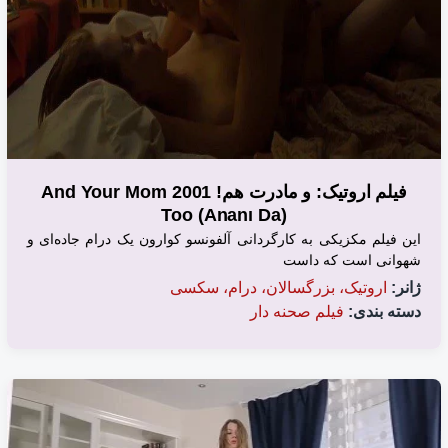
فیلم اروتیک: و مادرت هم! 2001 And Your Mom
Too (Ananı Da)
این فیلم مکزیکی به کارگردانی آلفونسو کوارون یک درام جاده‌ای و
شهوانی است که داست
ژانر:
اروتیک، بزرگسالان، درام، سکسی
دسته بندی:
فیلم صحنه دار