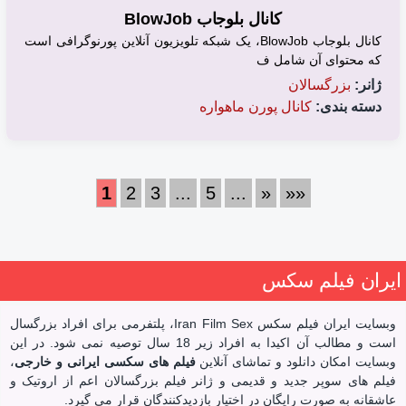
کانال بلوجاب BlowJob
کانال بلوجاب BlowJob، یک شبکه تلویزیون آنلاین پورنوگرافی است
که محتوای آن شامل ف
ژانر:
بزرگسالان
دسته بندی:
کانال پورن ماهواره
1
2
3
...
5
...
»
»»
ایران فیلم سکس
وبسایت ایران فیلم سکس Iran Film Sex، پلتفرمی برای افراد بزرگسال
است و مطالب آن اکیدا به افراد زیر 18 سال توصیه نمی شود. در این
وبسایت امکان دانلود و تماشای آنلاین
فیلم های سکسی ایرانی و خارجی
،
فیلم های سوپر جدید و قدیمی و ژانر فیلم بزرگسالان اعم از اروتیک و
عاشقانه به صورت رایگان در اختیار بازدیدکنندگان قرار می گیرد.