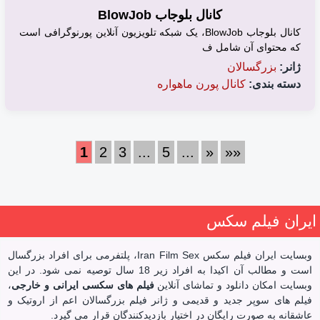
کانال بلوجاب BlowJob
کانال بلوجاب BlowJob، یک شبکه تلویزیون آنلاین پورنوگرافی است
که محتوای آن شامل ف
ژانر:
بزرگسالان
دسته بندی:
کانال پورن ماهواره
1
2
3
...
5
...
»
»»
ایران فیلم سکس
وبسایت ایران فیلم سکس Iran Film Sex، پلتفرمی برای افراد بزرگسال
است و مطالب آن اکیدا به افراد زیر 18 سال توصیه نمی شود. در این
وبسایت امکان دانلود و تماشای آنلاین
فیلم های سکسی ایرانی و خارجی
،
فیلم های سوپر جدید و قدیمی و ژانر فیلم بزرگسالان اعم از اروتیک و
عاشقانه به صورت رایگان در اختیار بازدیدکنندگان قرار می گیرد.