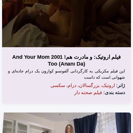
فیلم اروتیک: و مادرت هم! 2001 And Your Mom
Too (Ananı Da)
این فیلم مکزیکی به کارگردانی آلفونسو کوارون یک درام جاده‌ای و
شهوانی است که داست
ژانر:
اروتیک، بزرگسالان، درام، سکسی
دسته بندی:
فیلم صحنه دار