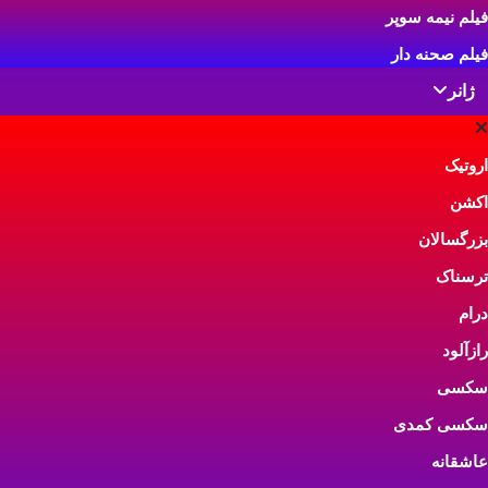
کانال راشنز Russians –
فیلم نیمه سوپر
سکس دختران روسی
فیلم صحنه دار
کانال راشنز Russians، یک تلویزیون
اینترنتی پورن و سوپر مختص به
ژانر
سکس با زنان و دخت
فیلم اروتی
ژانر:
بزرگسالان
om Too
اروتیک
دسته بندی:
کانال پورن ماهواره
 Da)
این فیلم مکز
اکشن
آلفونسو کوارون
بزرگسالان
شهوانی است ک
ژانر:
اروتیک، ب
ترسناک
سکسی
درام
دسته بندی:
فیل
رازآلود
سکسی
سکسی کمدی
عاشقانه