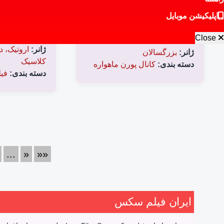
(1988) Emmanuelle 6
کانال بلوجاب BlowJob
در ادامه فیلمه
اپلیکیشن موبایل
کانال بلوجاب BlowJob، یک شبکه
این قسمت می بی
تلویزیون آنلاین پورنوگرافی است که
همراه همسرش د
Close
محتوای آن شامل ف
ژانر:
اروتیک، 
ژانر:
بزرگسالان
کلاسیک
دسته بندی:
کانال پورن ماهواره
دسته بندی:
فیل
...
»
»»
ایران فیلم سکس