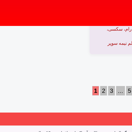
ای سکسی امانوئل، در
نیم که امانوئل به
ر
درام، سکسی،
م نیمه سوپر
1
2
3
...
5