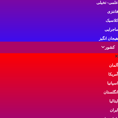
علمی- تخیلی
ویدیوی لز 3 نفره خارجی
فانتزی
3 تا دختر خوشگل و خوش هیکل
لزبین خارج اینجوری با هم حال می
کلاسیک
کنند.
ماجرایی
ژانر:
بزرگسالان
دسته بندی:
ویدیو کلیپ سکس
هیجان انگیز
کشور
آلمان
فیلم سوپر: 
آمریکا
land
اسپانیا
این فیلم در وا
انگلستان
Parody از
با دستمایه های
ایتالیا
ژانر:
بزرگسالا
ایران
کمدی، فانتزی،