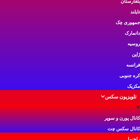
بلغارستان
دسته بندی:
فی
ویدیوی کیر خوردن زهرا
تایلند
زهرا، یک دختر خوشگل و پر هیجان
ایرانی هستش که عاشق کیره! کیر رو
جمهوری چک
که می بینه، اینج
دانمارک
ژانر:
بزرگسالان
دسته بندی:
ویدیو کلیپ سکس
روسیه
ژاپن
فرانسه
کره جنوبی
مکزیک
تلویزیون سکس
کانال پورن و سوپر
کانال سکس چت
راهنما